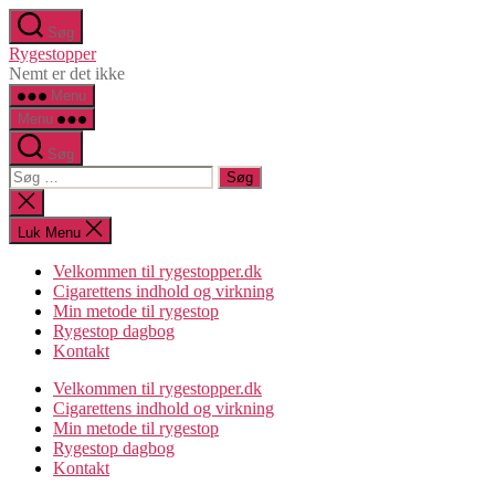
Spring
Søg
til
Rygestopper
indholdet
Nemt er det ikke
Menu
Menu
Søg
Søg
efter:
Luk
søgning
Luk Menu
Velkommen til rygestopper.dk
Cigarettens indhold og virkning
Min metode til rygestop
Rygestop dagbog
Kontakt
Velkommen til rygestopper.dk
Cigarettens indhold og virkning
Min metode til rygestop
Rygestop dagbog
Kontakt